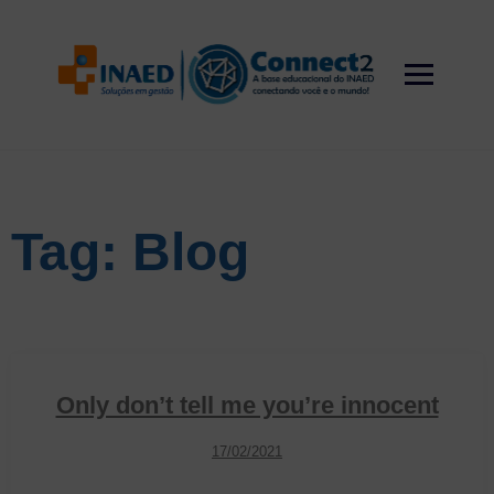
Skip
to
content
Tag:
Blog
Only don’t tell me you’re innocent
17/02/2021