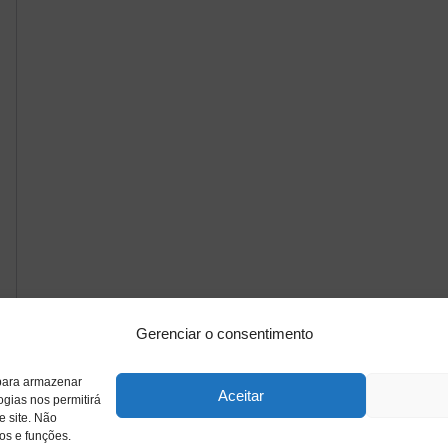
Gerenciar o consentimento
 para armazenar
Aceitar
ogias nos permitirá
 site. Não
os e funções.