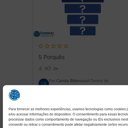
5 Porquês
0
2h
Por
Camila Bittencourt
Dentro de
CB
Qualidade
Comprar
R$
15,00
Para fornecer as melhores experiências, usamos tecnologias como cookies
e/ou acessar informações do dispositivo. O consentimento para essas tecnol
processar dados como comportamento de navegação ou IDs exclusivos neste
consentir ou retirar o consentimento pode afetar negativamente certos recurs