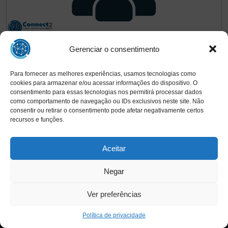
5.00
(2)
Gerenciar o consentimento
Cultura Organizacional
Para fornecer as melhores experiências, usamos tecnologias como
cookies para armazenar e/ou acessar informações do dispositivo. O
2
2h
consentimento para essas tecnologias nos permitirá processar dados
como comportamento de navegação ou IDs exclusivos neste site. Não
Por
Camila Bittencourt
Dentro de
Cultura
consentir ou retirar o consentimento pode afetar negativamente certos
CB
Organizacional
recursos e funções.
Aceitar
Matricular-se no Curso
Negar
Ver preferências
Copyright © 2025 INAED - Todos os direitos reservados
Política de privacidade