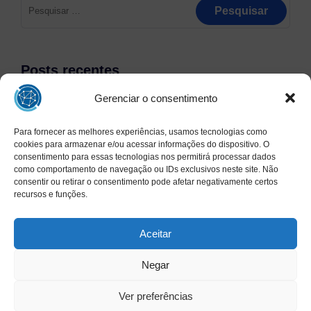
por:
Posts recentes
Olá, mundo!
Gerenciar o consentimento
How to get 1M+ visitors in 30 days without anything!
How To Blow Through Capital At An Incredible Rate
Godfather ipsum dolor sit amet.
Para fornecer as melhores experiências, usamos tecnologias como
Only don’t tell me you’re innocent
cookies para armazenar e/ou acessar informações do dispositivo. O
consentimento para essas tecnologias nos permitirá processar dados
como comportamento de navegação ou IDs exclusivos neste site. Não
consentir ou retirar o consentimento pode afetar negativamente certos
Comentários
recursos e funções.
Aceitar
Categorias
Negar
Sem categoria
Uncategorized
Ver preferências