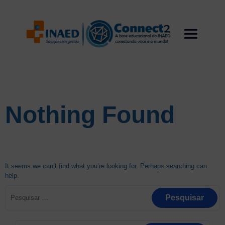
Skip
to
content
Nothing Found
It seems we can’t find what you’re looking for. Perhaps searching can
help.
Pesquisar
por:
Pesquisar