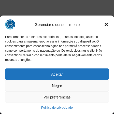
Gerenciar o consentimento
Para fornecer as melhores experiências, usamos tecnologias como
cookies para armazenar e/ou acessar informações do dispositivo. O
consentimento para essas tecnologias nos permitirá processar dados
como comportamento de navegação ou IDs exclusivos neste site. Não
consentir ou retirar o consentimento pode afetar negativamente certos
recursos e funções.
Aceitar
Negar
Ver preferências
Copyright © 2025 INAED - Todos os direitos reservados
Política de privacidade