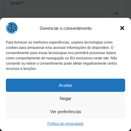
Obrigatório
Senha
*
Gerenciar o consentimento
Acessar
Lembre-me
Para fornecer as melhores experiências, usamos tecnologias como
Redefinir senha
cookies para armazenar e/ou acessar informações do dispositivo. O
consentimento para essas tecnologias nos permitirá processar dados
como comportamento de navegação ou IDs exclusivos neste site. Não
consentir ou retirar o consentimento pode afetar negativamente certos
recursos e funções.
Aceitar
Negar
Ver preferências
Copyright © 2025 INAED - Todos os direitos reservados
Política de privacidade