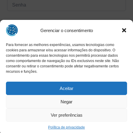
Forgot Password?
Manter logado
Gerenciar o consentimento
Para fornecer as melhores experiências, usamos tecnologias como
Entrar
cookies para armazenar e/ou acessar informações do dispositivo. O
consentimento para essas tecnologias nos permitirá processar dados
Ainda não tem uma conta?
como comportamento de navegação ou IDs exclusivos neste site. Não
Registrar agora
consentir ou retirar o consentimento pode afetar negativamente certos
recursos e funções.
Aceitar
Negar
Ver preferências
Copyright © 2025 INAED - Todos os direitos reservados
Política de privacidade