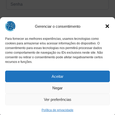
Forgot Password?
Manter logado
Gerenciar o consentimento
Para fornecer as melhores experiências, usamos tecnologias como
Entrar
cookies para armazenar e/ou acessar informações do dispositivo. O
consentimento para essas tecnologias nos permitirá processar dados
Ainda não tem uma conta?
como comportamento de navegação ou IDs exclusivos neste site. Não
Registrar agora
consentir ou retirar o consentimento pode afetar negativamente certos
recursos e funções.
Aceitar
Negar
Ver preferências
Copyright © 2025 INAED - Todos os direitos reservados
Política de privacidade