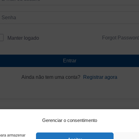
Forgot Passwor
Manter logado
Entrar
Ainda não tem uma conta?
Registrar agora
Gerenciar o consentimento
 para armazenar