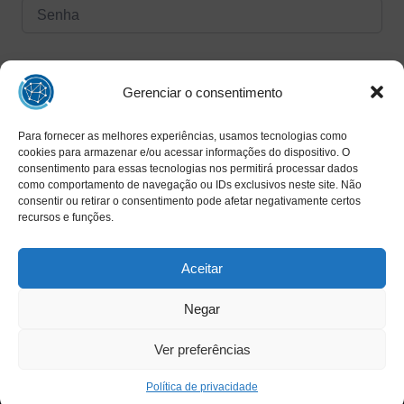
Forgot Password?
Manter logado
Gerenciar o consentimento
Para fornecer as melhores experiências, usamos tecnologias como
Entrar
cookies para armazenar e/ou acessar informações do dispositivo. O
consentimento para essas tecnologias nos permitirá processar dados
Ainda não tem uma conta?
como comportamento de navegação ou IDs exclusivos neste site. Não
Registrar agora
consentir ou retirar o consentimento pode afetar negativamente certos
recursos e funções.
Aceitar
Negar
Ver preferências
Copyright © 2025 INAED - Todos os direitos reservados
Política de privacidade