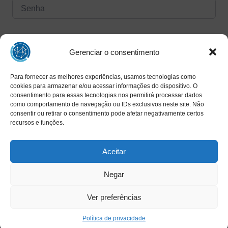
Forgot Password?
Manter logado
Gerenciar o consentimento
Para fornecer as melhores experiências, usamos tecnologias como
Entrar
cookies para armazenar e/ou acessar informações do dispositivo. O
consentimento para essas tecnologias nos permitirá processar dados
Ainda não tem uma conta?
como comportamento de navegação ou IDs exclusivos neste site. Não
Registrar agora
consentir ou retirar o consentimento pode afetar negativamente certos
recursos e funções.
Aceitar
Negar
Ver preferências
Copyright © 2025 INAED - Todos os direitos reservados
Política de privacidade