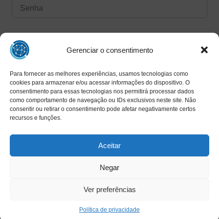
Forgot Password?
Manter logado
Gerenciar o consentimento
Para fornecer as melhores experiências, usamos tecnologias como
Entrar
cookies para armazenar e/ou acessar informações do dispositivo. O
consentimento para essas tecnologias nos permitirá processar dados
Ainda não tem uma conta?
como comportamento de navegação ou IDs exclusivos neste site. Não
Registrar agora
consentir ou retirar o consentimento pode afetar negativamente certos
recursos e funções.
Aceitar
Negar
Ver preferências
Copyright © 2025 INAED - Todos os direitos reservados
Política de privacidade