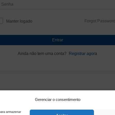
Forgot Passwor
Manter logado
Entrar
Ainda não tem uma conta?
Registrar agora
Gerenciar o consentimento
 para armazenar