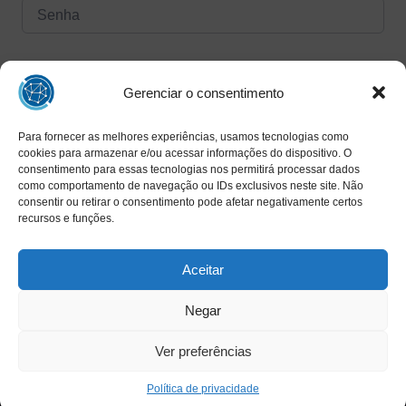
Forgot Password?
Manter logado
Gerenciar o consentimento
Para fornecer as melhores experiências, usamos tecnologias como
Entrar
cookies para armazenar e/ou acessar informações do dispositivo. O
consentimento para essas tecnologias nos permitirá processar dados
Ainda não tem uma conta?
como comportamento de navegação ou IDs exclusivos neste site. Não
Registrar agora
consentir ou retirar o consentimento pode afetar negativamente certos
recursos e funções.
Aceitar
Negar
Ver preferências
Copyright © 2025 INAED - Todos os direitos reservados
Política de privacidade