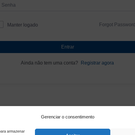
Forgot Passwor
Manter logado
Entrar
Ainda não tem uma conta?
Registrar agora
Gerenciar o consentimento
 para armazenar