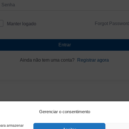
Forgot Passwor
Manter logado
Entrar
Ainda não tem uma conta?
Registrar agora
Gerenciar o consentimento
 para armazenar