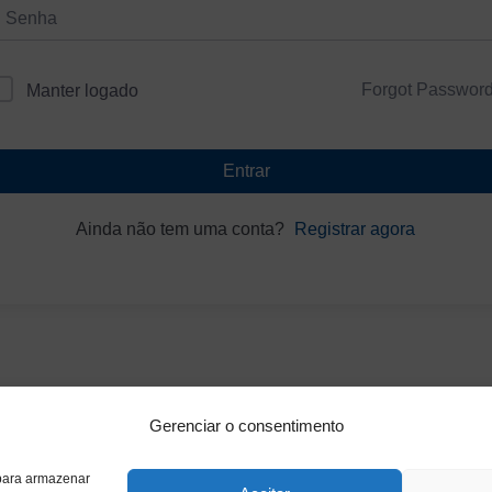
Forgot Passwor
Manter logado
Entrar
Ainda não tem uma conta?
Registrar agora
Gerenciar o consentimento
 para armazenar