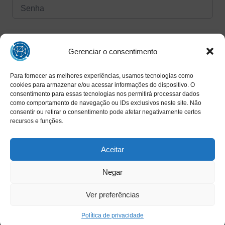
Forgot Password?
Manter logado
Gerenciar o consentimento
Para fornecer as melhores experiências, usamos tecnologias como
Entrar
cookies para armazenar e/ou acessar informações do dispositivo. O
consentimento para essas tecnologias nos permitirá processar dados
Ainda não tem uma conta?
como comportamento de navegação ou IDs exclusivos neste site. Não
Registrar agora
consentir ou retirar o consentimento pode afetar negativamente certos
recursos e funções.
Aceitar
Negar
Ver preferências
Copyright © 2025 INAED - Todos os direitos reservados
Política de privacidade