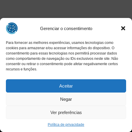
Gerenciar o consentimento
Para fornecer as melhores experiências, usamos tecnologias como
cookies para armazenar e/ou acessar informações do dispositivo. O
consentimento para essas tecnologias nos permitirá processar dados
como comportamento de navegação ou IDs exclusivos neste site. Não
consentir ou retirar o consentimento pode afetar negativamente certos
recursos e funções.
Aceitar
Negar
Ver preferências
Copyright © 2025 INAED - Todos os direitos reservados
Política de privacidade